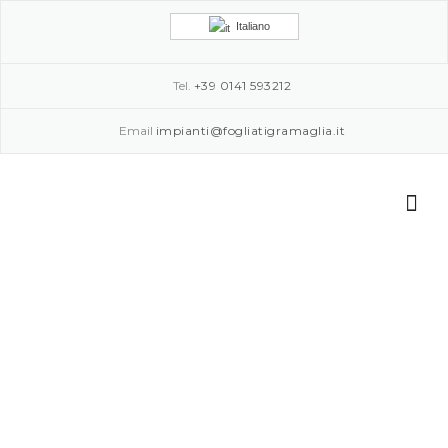
Skip to content
Italiano
Tel.
+39 0141 593212
Email
impianti@fogliatigramaglia.it