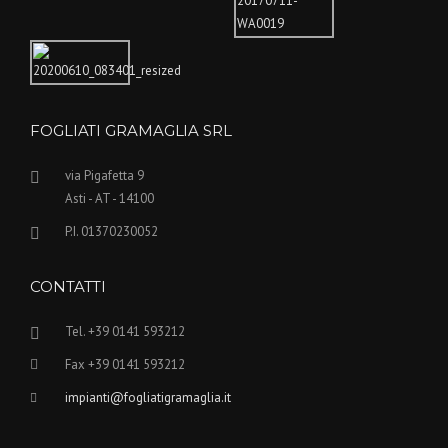
FOGLIATI GRAMAGLIA SRL
via Pigafetta 9
Asti - AT - 14100
P.I. 01370230052
CONTATTI
Tel. +39 0141 593212
Fax +39 0141 593212
impianti@fogliatigramaglia.it